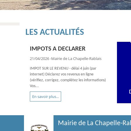
LES ACTUALITÉS
IMPOTS A DECLARER
ÉLAGAGE ET LIGNES HAUTE
ATCHOUM : transport
ASSOCIATION CHRISTELLE:
DECLARATION DE TRAVAUX
TENSION
solidaire
Association...
EN LIGNE
21/04/2026
-Mairie de La Chapelle-Rablais
IMPOT SUR LE REVENU - délai 4 juin (par
internet) Déclarez vos revenus en ligne
(vérifiez, corrigez, complétez les informations)
Vos...
En savoir plus...
Mairie de La Chapelle-Ra