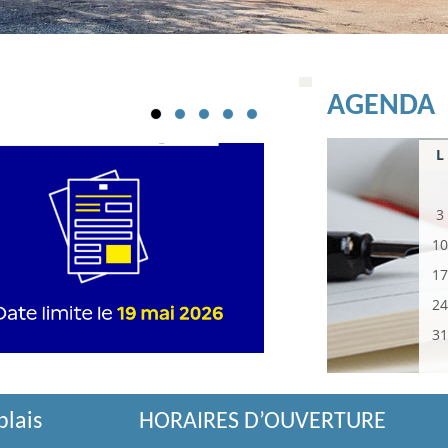
AGENDA
L
3
10
17
24
31
blais
HORAIRES D’OUVERTURE